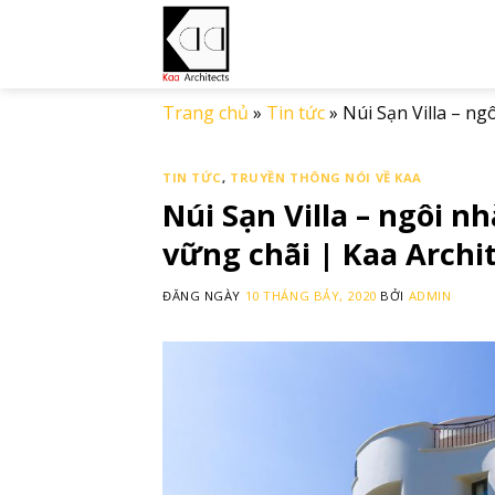
Skip
to
content
Trang chủ
»
Tin tức
»
Núi Sạn Villa – n
TIN TỨC
,
TRUYỀN THÔNG NÓI VỀ KAA
Núi Sạn Villa – ngôi 
vững chãi | Kaa Archi
ĐĂNG NGÀY
10 THÁNG BẢY, 2020
BỞI
ADMIN