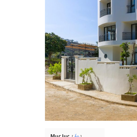
Mục lục
Ẩn