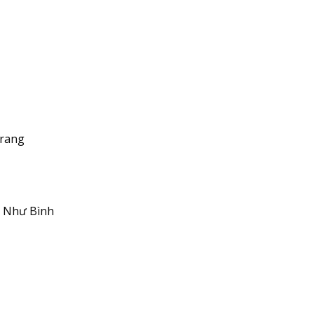
Trang
õ Như Bình