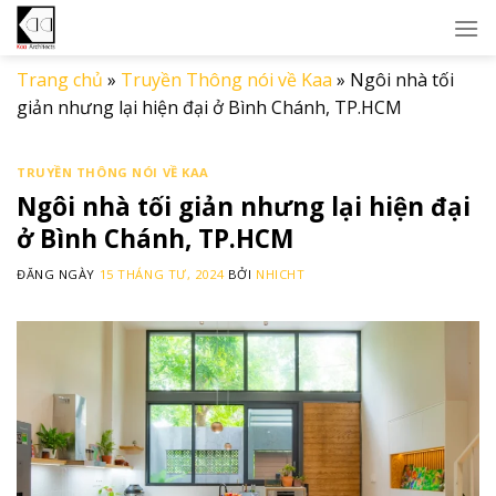
Skip
to
content
Trang chủ
»
Truyền Thông nói về Kaa
»
Ngôi nhà tối
giản nhưng lại hiện đại ở Bình Chánh, TP.HCM
TRUYỀN THÔNG NÓI VỀ KAA
Ngôi nhà tối giản nhưng lại hiện đại
ở Bình Chánh, TP.HCM
ĐĂNG NGÀY
15 THÁNG TƯ, 2024
BỞI
NHICHT