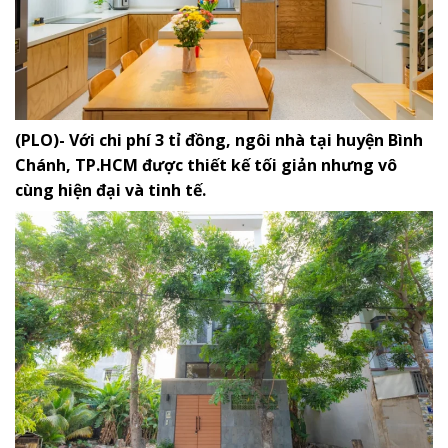
(PLO)- Với chi phí 3 tỉ đồng, ngôi nhà tại huyện Bình
Chánh, TP.HCM được thiết kế tối giản nhưng vô
cùng hiện đại và tinh tế.