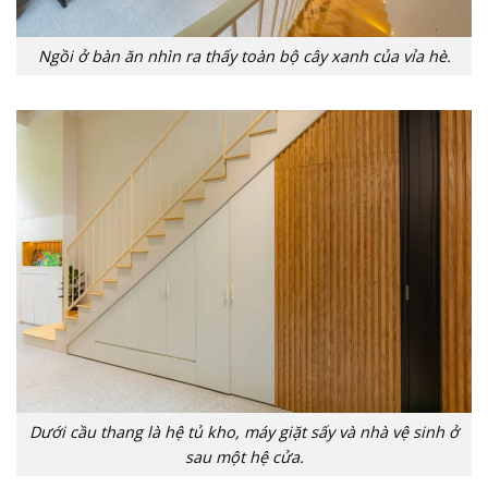
Ngồi ở bàn ăn nhìn ra thấy toàn bộ cây xanh của vỉa hè.
Dưới cầu thang là hệ tủ kho, máy giặt sấy và nhà vệ sinh ở
sau một hệ cửa.