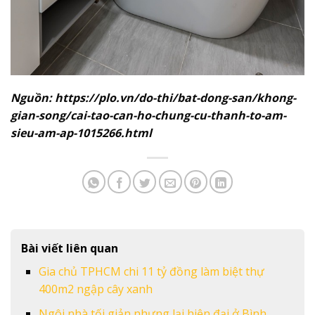
Nguồn: https://plo.vn/do-thi/bat-dong-san/khong-
gian-song/cai-tao-can-ho-chung-cu-thanh-to-am-
sieu-am-ap-1015266.html
Bài viết liên quan
Gia chủ TPHCM chi 11 tỷ đồng làm biệt thự
400m2 ngập cây xanh
Ngôi nhà tối giản nhưng lại hiện đại ở Bình