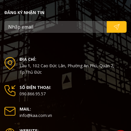
ĐĂNG KÝ NHẬN TIN
ĐỊA CHỈ:
Lầu 1, 102 Cao Đức Lân, Phường An Phú, Quận 2,
Tp.Thủ Đức
SỐ ĐIỆN THOẠI
:
090.866.95.57
MAIL:
info@kaa.com.vn
WEBSITE: