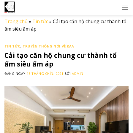
Skip
to
content
Trang chủ
»
Tin tức
»
Cải tạo căn hộ chung cư thành tổ
ấm siêu ấm áp
TIN TỨC
,
TRUYỀN THÔNG NÓI VỀ KAA
Cải tạo căn hộ chung cư thành tổ
ấm siêu ấm áp
ĐĂNG NGÀY
18 THÁNG CHÍN, 2021
BỞI
ADMIN