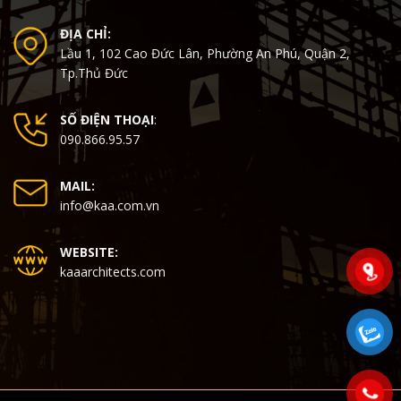
ĐỊA CHỈ:
Lầu 1, 102 Cao Đức Lân, Phường An Phú, Quận 2,
Tp.Thủ Đức
SỐ ĐIỆN THOẠI
:
090.866.95.57
MAIL:
info@kaa.com.vn
WEBSITE:
kaaarchitects.com