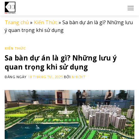
Skip
to
content
Trang chủ
»
Kiến Thức
»
Sa bàn dự án là gì? Những lưu
ý quan trọng khi sử dụng
KIẾN THỨC
Sa bàn dự án là gì? Những lưu ý
quan trọng khi sử dụng
ĐĂNG NGÀY
18 THÁNG TƯ, 2025
BỞI
NHICHT