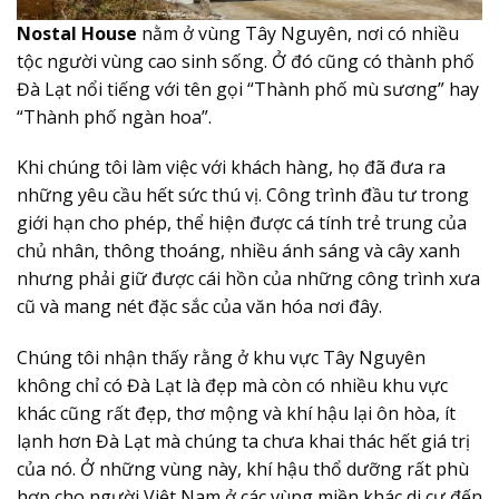
Nostal House
nằm ở vùng Tây Nguyên, nơi có nhiều
tộc người vùng cao sinh sống. Ở đó cũng có thành phố
Đà Lạt nổi tiếng với tên gọi “Thành phố mù sương” hay
“Thành phố ngàn hoa”.
Khi chúng tôi làm việc với khách hàng, họ đã đưa ra
những yêu cầu hết sức thú vị. Công trình đầu tư trong
giới hạn cho phép, thể hiện được cá tính trẻ trung của
chủ nhân, thông thoáng, nhiều ánh sáng và cây xanh
nhưng phải giữ được cái hồn của những công trình xưa
cũ và mang nét đặc sắc của văn hóa nơi đây.
Chúng tôi nhận thấy rằng ở khu vực Tây Nguyên
không chỉ có Đà Lạt là đẹp mà còn có nhiều khu vực
khác cũng rất đẹp, thơ mộng và khí hậu lại ôn hòa, ít
lạnh hơn Đà Lạt mà chúng ta chưa khai thác hết giá trị
của nó. Ở những vùng này, khí hậu thổ dưỡng rất phù
hợp cho người Việt Nam ở các vùng miền khác di cư đến