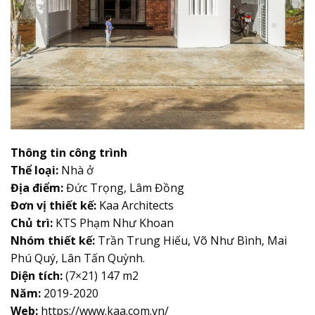
Thông tin công trình
Thể loại:
Nhà ở
Địa điểm:
Đức Trọng, Lâm Đồng
Đơn vị thiết kế:
Kaa Architects
Chủ trì:
KTS Phạm Như Khoan
Nhóm thiết kế:
Trần Trung Hiếu, Võ Như Bình, Mai
Phú Quý, Lân Tấn Quỳnh.
Diện tích:
(7×21) 147 m2
Năm:
2019-2020
Web:
https://www.kaa.com.vn/