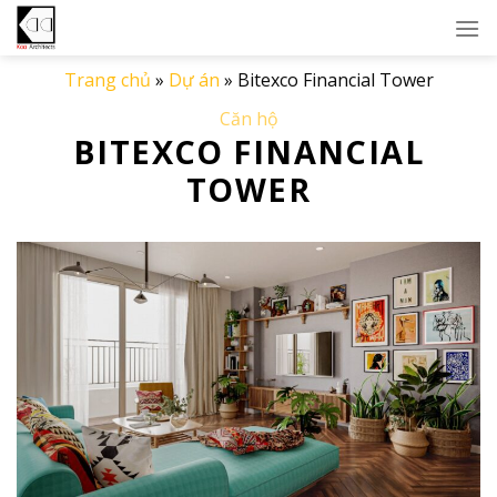
Skip
to
content
Trang chủ
»
Dự án
»
Bitexco Financial Tower
Căn hộ
BITEXCO FINANCIAL
TOWER